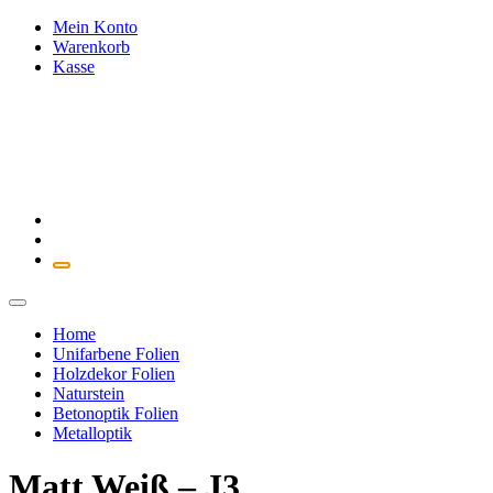
Zum
Mein Konto
Inhalt
Warenkorb
springen
Kasse
Home
Unifarbene Folien
Holzdekor Folien
Naturstein
Betonoptik Folien
Metalloptik
Matt Weiß – J3